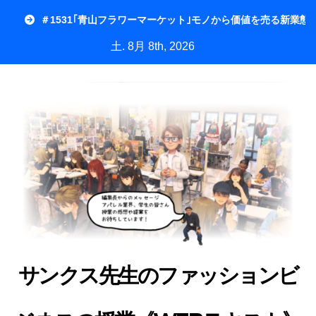
内
＃1531｢青山フラワーマーケット｣モノから価値を売る新業態
容
土. 8月 8th, 2026
を
ス
キ
ッ
プ
サンクス先生のファッションビ