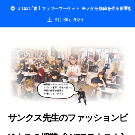
内
＃1531｢青山フラワーマーケット｣モノから価値を売る新業態
容
土. 8月 8th, 2026
を
ス
キ
ッ
プ
サンクス先生のファッションビ