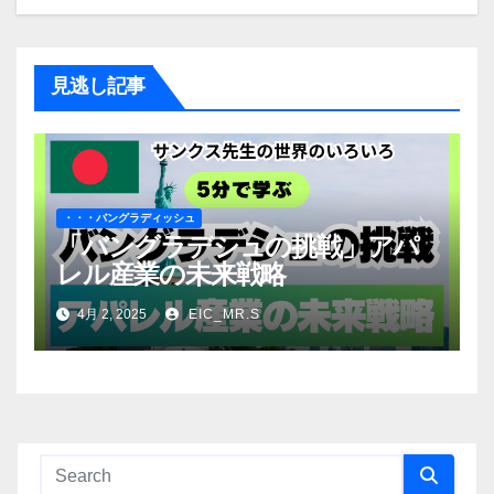
見逃し記事
・・・バングラディッシュ
「バングラデシュの挑戦」アパ
レル産業の未来戦略
4月 2, 2025
EIC_MR.S