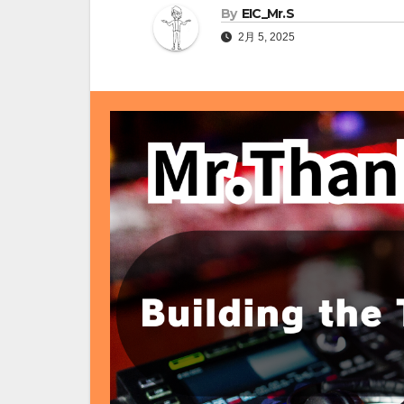
By
EIC_Mr.S
2月 5, 2025