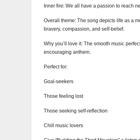
Inner fire: We all have a passion to reach n
Overall theme: The song depicts life as a mo
bravery, compassion, and self-belief.
Why you’ll love it: The smooth music perfect
encouraging anthem.
Perfect for:
Goal-seekers
Those feeling lost
Those seeking self-reflection
Chill music lovers