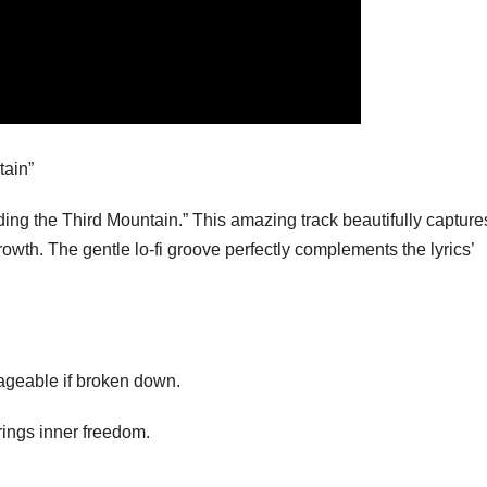
tain”
lding the Third Mountain.” This amazing track beautifully capture
owth. The gentle lo-fi groove perfectly complements the lyrics’
ageable if broken down.
ings inner freedom.