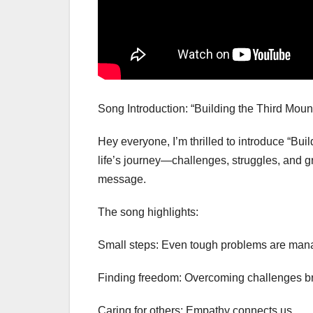
Song Introduction: “Building the Third Moun
Hey everyone, I’m thrilled to introduce “Bui
life’s journey—challenges, struggles, and gr
message.
The song highlights:
Small steps: Even tough problems are man
Finding freedom: Overcoming challenges br
Caring for others: Empathy connects us.