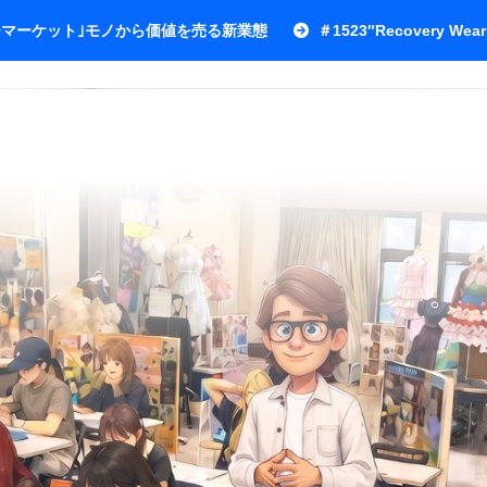
ワーマーケット｣モノから価値を売る新業態
＃1523″Recovery Wear 