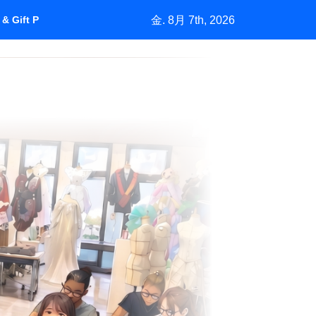
金. 8月 7th, 2026
& Gift Purchasing”How Marketing Grows a Market by Understan