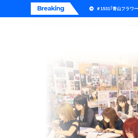
内
Breaking
＃1531｢青山フラ
容
を
ス
キ
ッ
プ