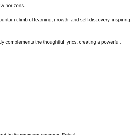
ew horizons.
untain climb of learning, growth, and self-discovery, inspiring
ly complements the thoughtful lyrics, creating a powerful,