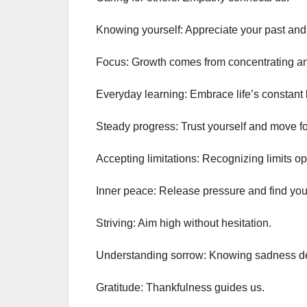
Knowing yourself: Appreciate your past and 
Focus: Growth comes from concentrating and
Everyday learning: Embrace life’s constant le
Steady progress: Trust yourself and move fo
Accepting limitations: Recognizing limits 
Inner peace: Release pressure and find you
Striving: Aim high without hesitation.
Understanding sorrow: Knowing sadness de
Gratitude: Thankfulness guides us.