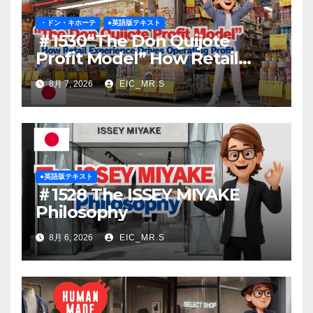
・ドン・キホーテ
●英語版テキスト
＃1530“The Don Quijote
Profit Model” How Retail
Experience Drives Operating
8月 7, 2026
EIC_MR.S
Profit
●英語版テキスト
＃1528 The ISSEY MIYAKE
Philosophy
8月 6, 2026
EIC_MR.S