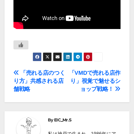
投
「売れる店のつく
「VMDで売れる店作
り方」共感される店
り」視覚で魅せるシ
稿
舗戦略
ョップ戦略！
ナ
ビ
By
EIC_Mr.S
ゲ
私は神戸で生まれ、1986年にア