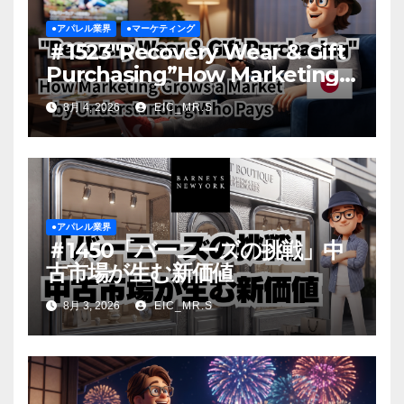
●アパレル業界
●マーケティング
＃1523″Recovery Wear & Gift
Purchasing”How Marketing
Grows a Market by
8月 4, 2026
EIC_MR.S
Understanding Who Pays
●アパレル業界
＃1450「バーニーズの挑戦」中
古市場が生む新価値
8月 3, 2026
EIC_MR.S