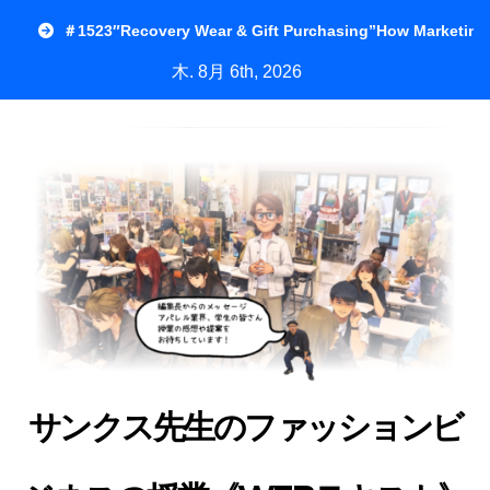
内
＃1523″Recovery Wear & Gift Purchasing”How Marketing
容
木. 8月 6th, 2026
を
ス
キ
ッ
プ
サンクス先生のファッションビ