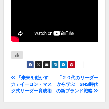
投
「未来を動かす
「２０代のリーダー
力」イーロン・マス
から学ぶ」SNS時代
稿
ク式リーダー育成術
の新ブランド戦略
ナ