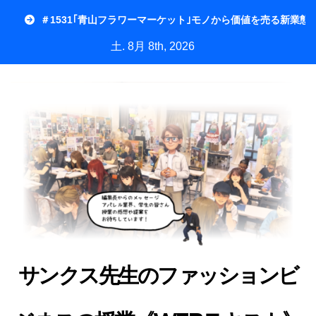
内
＃1531｢青山フラワーマーケット｣モノから価値を売る新業態
容
土. 8月 8th, 2026
を
ス
キ
ッ
プ
サンクス先生のファッションビ