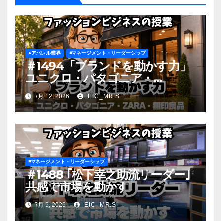
●アパレル業界
◾️マネージメント・リーダーシップ
＃1494「ブランドを動かす力」
ユニクロ・パタゴニア・
ZARA・無印良品
7月 12, 2026
EIC_MR.S
◾️マネージメント・リーダーシップ
＃1488 ｢松下幸之助流リーダー｣
共感で市場を動かす
7月 5, 2026
EIC_MR.S