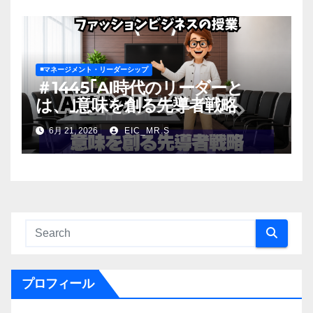
◾️マネージメント・リーダーシップ
＃1445｢AI時代のリーダーと
は、｣意味を創る先導者戦略
6月 21, 2026
EIC_MR.S
プロフィール