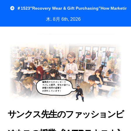
内
＃1523″Recovery Wear & Gift Purchasing”How Marketing
容
木. 8月 6th, 2026
を
ス
キ
ッ
プ
サンクス先生のファッションビ