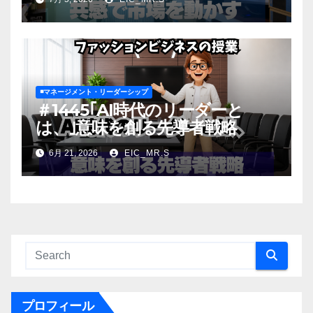
◾️マネージメント・リーダーシップ
＃1445｢AI時代のリーダーと
は、｣意味を創る先導者戦略
6月 21, 2026
EIC_MR.S
プロフィール