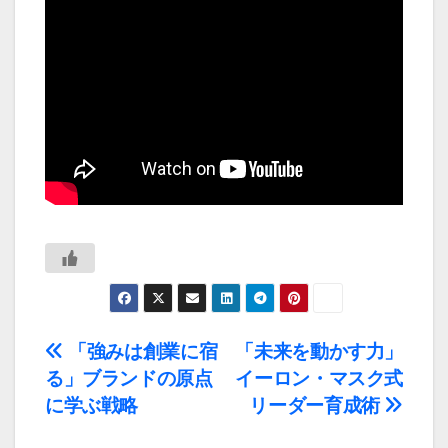
投
「強みは創業に宿
「未来を動かす力」
る」ブランドの原点
イーロン・マスク式
稿
に学ぶ戦略
リーダー育成術
ナ