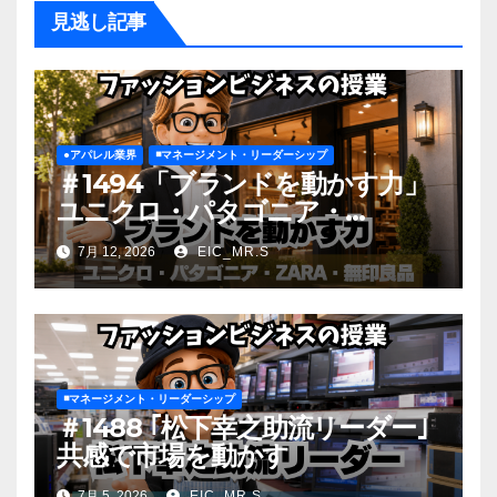
見逃し記事
●アパレル業界
◾️マネージメント・リーダーシップ
＃1494「ブランドを動かす力」
ユニクロ・パタゴニア・
ZARA・無印良品
7月 12, 2026
EIC_MR.S
◾️マネージメント・リーダーシップ
＃1488 ｢松下幸之助流リーダー｣
共感で市場を動かす
7月 5, 2026
EIC_MR.S