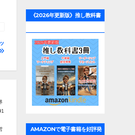
《2026年更新版》推し教科書
3冊
ッ
界
1
AMAZONで電子書籍を好評発
営