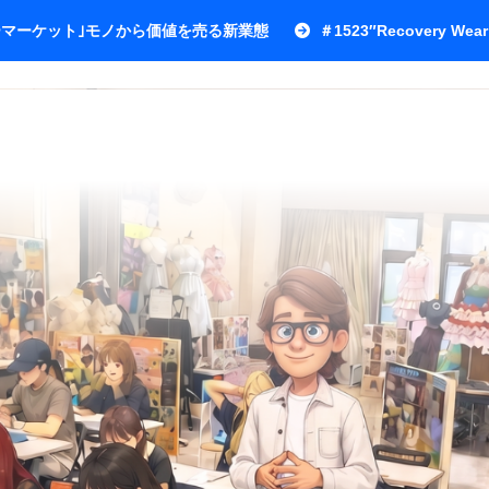
ワーマーケット｣モノから価値を売る新業態
＃1523″Recovery Wear 