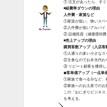
① 注文があったら、す
◾️経費率ダウンの理由
人件費・家賃など
①家賃が低い、狭いスペ
②人件費が低いアルバイ
Mr.Thanks
② 設備投資（減価償却
◾️売上アップの理由
購買客数アップ（入店客
①人通りの多い小さなス
②主食なのでお弁当代わ
③ リピート顧客を獲得
◾︎客単価アップ（一点単
①家族で食べる分など、
②家族へのお土産でのお
この「おにぎりビジネス
を考える。