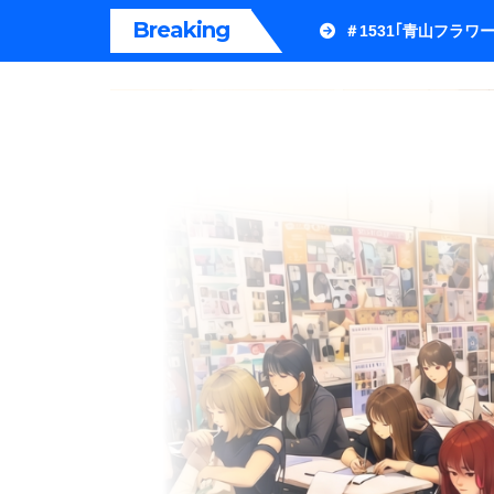
内
Breaking
＃1531｢青山フラ
容
を
ス
キ
ッ
プ