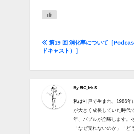
投
第19 回 消化率について［Podca
ドキャスト）］
稿
ナ
ビ
By
EIC_Mr.S
ゲ
私は神戸で生まれ、1986
ー
が大きく成長していた時代で
シ
年、バブルが崩壊します。
ョ
「なぜ売れないのか」「ど