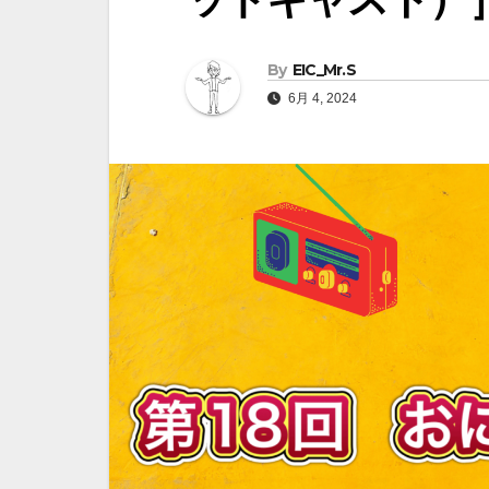
By
EIC_Mr.S
6月 4, 2024