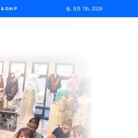
金. 8月 7th, 2026
& Gift Purchasing”How Marketing Grows a Market by Understan