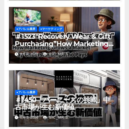
●アパレル業界
●マーケティング
＃1523″Recovery Wear & Gift
Purchasing”How Marketing
Grows a Market by
8月 4, 2026
EIC_MR.S
Understanding Who Pays
●アパレル業界
＃1450「バーニーズの挑戦」中
古市場が生む新価値
8月 3, 2026
EIC_MR.S