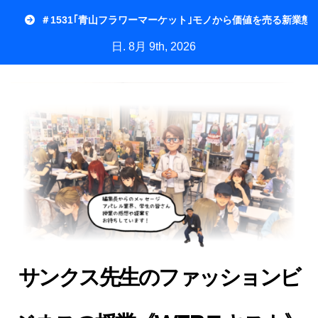
内
＃1531｢青山フラワーマーケット｣モノから価値を売る新業態
容
日. 8月 9th, 2026
を
ス
キ
ッ
プ
サンクス先生のファッションビ