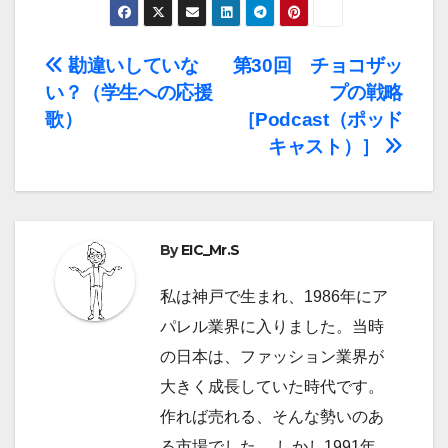
投
勘違いしていな
第30回 チョコザッ
い？（学生への応援
プの戦略
稿
歌）
［Podcast（ポッド
ナ
キャスト）］
ビ
ゲ
By
EIC_Mr.S
ー
私は神戸で生まれ、1986年にア
シ
パレル業界に入りました。当時
ョ
の日本は、ファッション業界が
大きく成長していた時代です。
ン
作れば売れる、そんな勢いのあ
る市場でした。 しかし1991年、