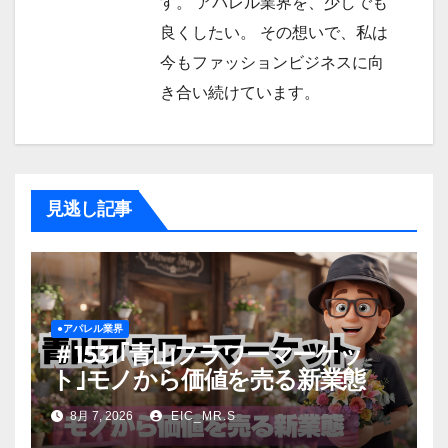
す。 アパレル業界を、少しでも
良くしたい。 その想いで、私は
今もファッションビジネスに向
き合い続けています。
見逃し記事
●アパレル業界
＃1531｢青山フラワーマーケッ
ト｣モノから価値を売る新業態
8月 7, 2026
EIC_MR.S