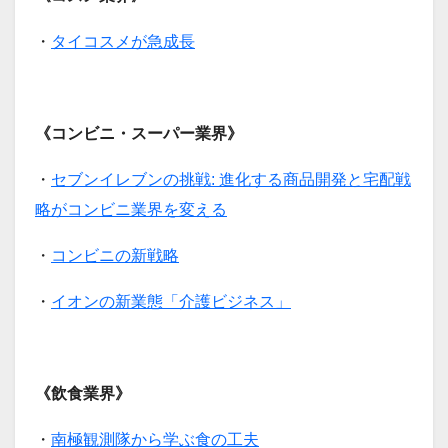
・
タイコスメが急成長
《コンビニ・スーパー業界》
・
セブンイレブンの挑戦: 進化する商品開発と宅配戦
略がコンビニ業界を変える
・
コンビニの新戦略
・
イオンの新業態「介護ビジネス」
《飲食業界》
・
南極観測隊から学ぶ食の工夫