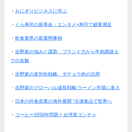
・
おにぎりビジネスに学ぶ
・
くら寿司の新革命：エンタメ×寿司で顧客満足
・
飲食業界の新業態事例
・
吉野家の強みと課題、ブランド力から牛肉調達ま
での全貌
・
吉野家の差別化戦略、ダチョウ肉の活用
・
吉野家のグローバル成長戦略:ラーメン市場に参入
・
日本の外食産業の海外展開 “冷凍食品で世界へ
・
コーヒー2050年問題と台湾茶ゴンチャ