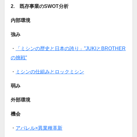
2. 既存事業のSWOT分析
内部環境
強み
・
「ミシンの歴史と日本の誇り」”JUKIとBROTHER
の挑戦”
・
ミシンの仕組みとロックミシン
弱み
外部環境
機会
・
アパレル×異業種革新