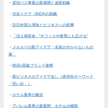
・
貸切バス事業の新展開と成長戦略
・
渋谷イケア（IKEA)の戦略
・
訪日外国人増加とビジネスへの影響
・
「没入感革命」“オフィスや教育にも広がる“
・
メルカリの新アイデア「名前の分からないもの
展」
・
韓流×高級ブランド連携
・
新ビジネスのアイデア出し（差別化キーワード
「思い出」）
・
ホテル業界の概況
・
アパレル業界の新業態 ホテルの種類