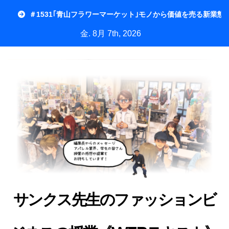
内
＃1531｢青山フラワーマーケット｣モノから価値を売る新業態
容
金. 8月 7th, 2026
を
ス
キ
ッ
プ
サンクス先生のファッションビ