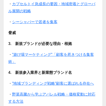
・
カプセルトイ急成長の要因・地域密着とグローバ
ル展開の戦略
・
シーシャバーで若者を集客
脅威
3. 新規ブランドが必要な理由・根拠
・
”遊び場マーケティング”「顧客を惹きつける集客
術」
4. 新規参入業界と新業態ブランド名
・
”地域ブランディング戦略”顧客に選ばれる存在へ
・
野菜高騰から学ぶアパレル戦略・価格変動に対応
する方法