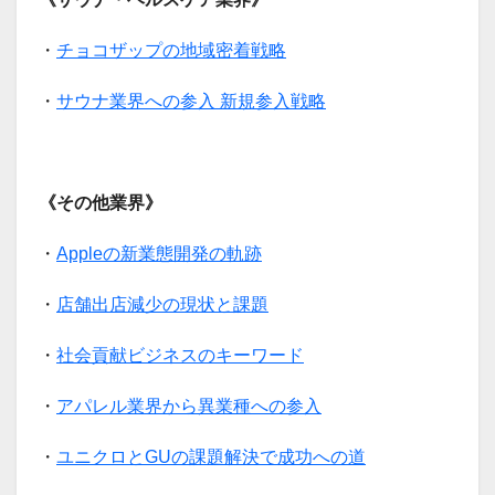
・
チョコザップの地域密着戦略
・
サウナ業界への参入 新規参入戦略
《その他業界》
・
Appleの新業態開発の軌跡
・
店舗出店減少の現状と課題
・
社会貢献ビジネスのキーワード
・
アパレル業界から異業種への参入
・
ユニクロとGUの課題解決で成功への道