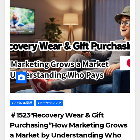
●アパレル業界
●マーケティング
＃1523″Recovery Wear & Gift
Purchasing”How Marketing Grows
a Market by Understanding Who