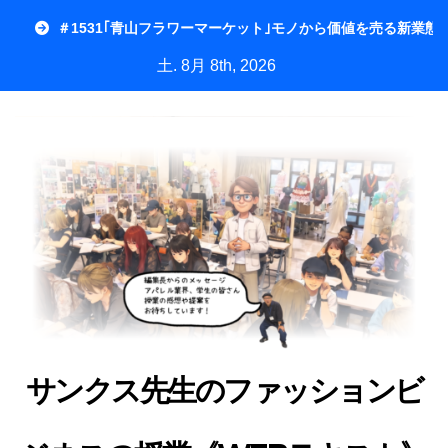
内
＃1531｢青山フラワーマーケット｣モノから価値を売る新業態
容
土. 8月 8th, 2026
を
ス
キ
ッ
プ
サンクス先生のファッションビ