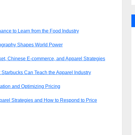
hance to Learn from the Food Industry
eography Shapes World Power
et, Chinese E-commerce, and Apparel Strategies
 Starbucks Can Teach the Apparel Industry
zation and Optimizing Pricing
parel Strategies and How to Respond to Price