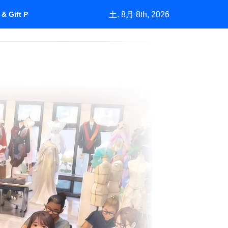
土. 8月 8th, 2026
& Gift Purchasing”How Marketing Grows a Market by Understan