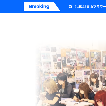
内
Breaking
＃1531｢青山フラ
容
を
ス
キ
ッ
プ