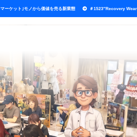
ワーマーケット｣モノから価値を売る新業態
＃1523″Recovery Wear 