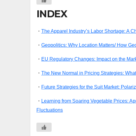
INDEX
・
The Apparel Industry’s Labor Shortage: A C
・
Geopolitics: Why Location Matters/ How G
・
EU Regulatory Changes: Impact on the Mark
・
The New Normal in Pricing Strategies: What
・
Future Strategies for the Suit Market: Polari
・
Learning from Soaring Vegetable Prices: Ap
Fluctuations