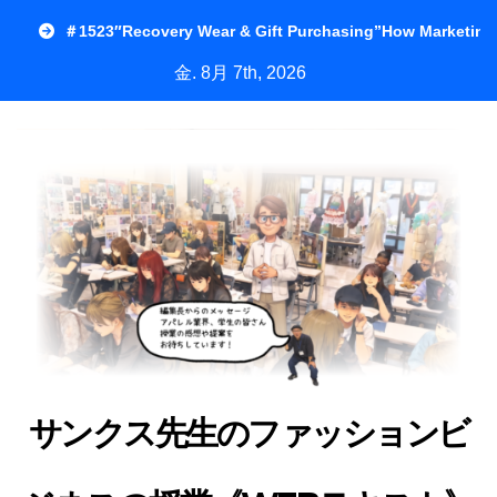
内
＃1523″Recovery Wear & Gift Purchasing”How Marketing
容
金. 8月 7th, 2026
を
ス
キ
ッ
プ
サンクス先生のファッションビ