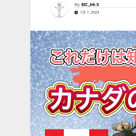
By
EIC_Mr.S
7月 7, 2024