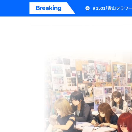
内
Breaking
＃1531｢青山フラ
容
を
ス
キ
ッ
プ