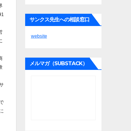
界
1
サンクス先生への相談窓口
営
website
に
商
メルマガ（SUBSTACK）
験
サ
で
に