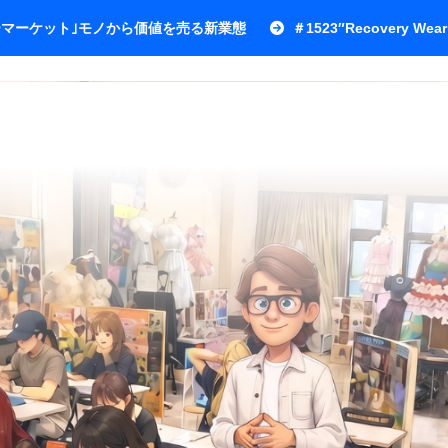
ワーマーケット｣モノから価値を売る新業態
＃1523″Recovery Wear 