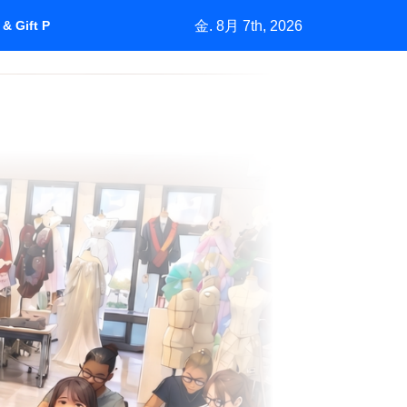
金. 8月 7th, 2026
& Gift Purchasing”How Marketing Grows a Market by Understan