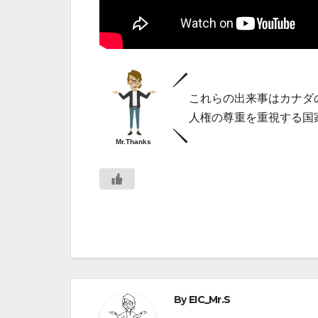
これらの出来事はカナダ
人権の尊重を重視する国
Mr.Thanks
By
EIC_Mr.S