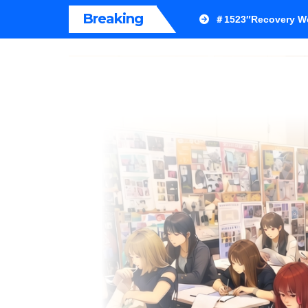
内
Breaking
＃1523″Recovery We
容
を
ス
キ
ッ
プ