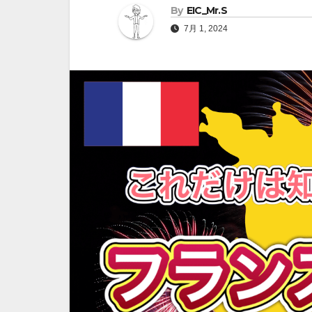
By
EIC_Mr.S
7月 1, 2024