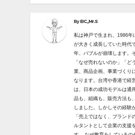
ナ
ビ
By
EIC_Mr.S
ゲ
私は神戸で生まれ、1986
ー
が大きく成長していた時代で
シ
年、バブルが崩壊します。
ョ
「なぜ売れないのか」「ど
業、商品企画、事業づくり
ン
なります。台湾や香港で経
は、日本の成功モデルは通
品も、組織も、販売方法も
しました。しかしその経験
「売上ではなく、ブランドの
ルタントとして企業の支援
す。 なぜ教育をしているの