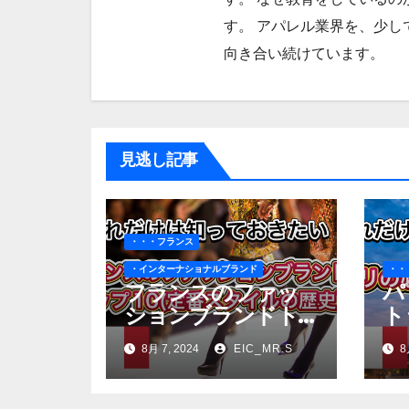
す。 アパレル業界を、少し
向き合い続けています。
見逃し記事
・・・フランス
・インターナショナルブランド
・・
フランスのファッ
パ
ションブランドト
ト
ップ10(定番スタイ
ド
8月 7, 2024
EIC_MR.S
8
ルの歴史）