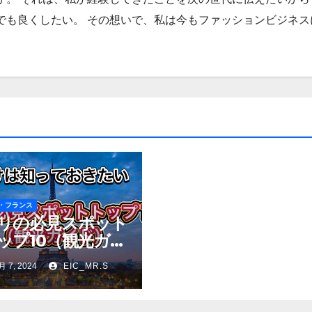
でも良くしたい。 その想いで、私は今もファッションビジネス
・フランス
リの必見スポット
ップ10（観光ガイ
）
月 7, 2024
EIC_MR.S