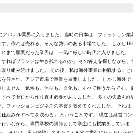
年にアパレル業界に入りました。当時の日本は、ファッション業
す。作れば売れる、そんな勢いのある市場でした。 しかし199
それまで順調だった業界は、一気に厳しい時代に入りました。
うすればブランドは生き残れるのか」 その答えを探しながら、
に取り組み続けました。 その後、私は海外事業に挑戦すること
営を任され、アジア市場で事業を展開しました。 しかし海外で
用しません。気候も、体型も、文化も、すべて違うからです。 
、すべてゼロから作り直す必要がありました。 多くの失敗も経
が、ファッションビジネスの本質を教えてくれました。 それは
仕組みがすべてを決める」 ということです。 現在は経営コン
を行いながら、専門学校の講師として学生にも授業をしていま
か。 それは、私が経験してきたことを次の世代に伝えたいから