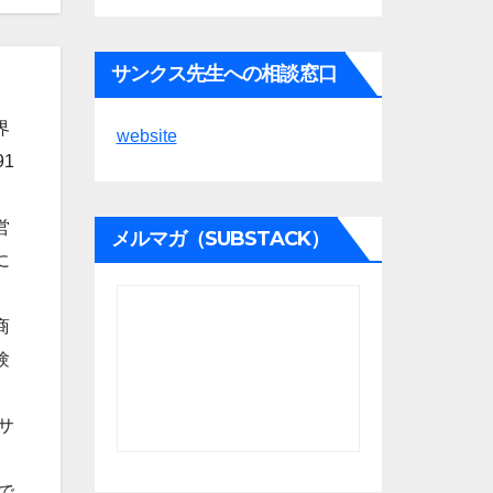
サンクス先生への相談窓口
界
website
1
営
メルマガ（SUBSTACK）
に
商
験
サ
で