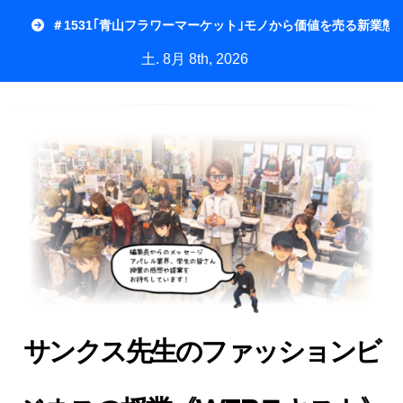
内
＃1531｢青山フラワーマーケット｣モノから価値を売る新業態
容
土. 8月 8th, 2026
を
ス
キ
ッ
プ
サンクス先生のファッションビ