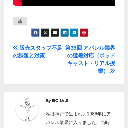
投
販売スタッフ不足
第39回 アパレル業界
の課題と対策
の猛暑対応（ポッド
稿
キャスト・リアル授
ナ
業）
ビ
ゲ
By
EIC_Mr.S
ー
私は神戸で生まれ、1986年にア
シ
パレル業界に入りました。当時