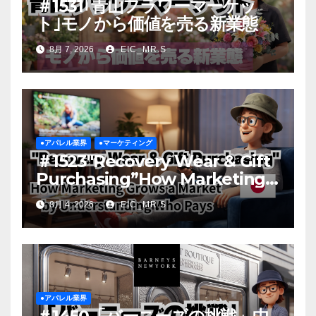
＃1531｢青山フラワーマーケッ
ト｣モノから価値を売る新業態
8月 7, 2026
EIC_MR.S
●アパレル業界
●マーケティング
＃1523″Recovery Wear & Gift
Purchasing”How Marketing
Grows a Market by
8月 4, 2026
EIC_MR.S
Understanding Who Pays
●アパレル業界