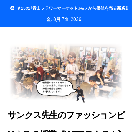
内
＃1531｢青山フラワーマーケット｣モノから価値を売る新業態
容
金. 8月 7th, 2026
を
ス
キ
ッ
プ
サンクス先生のファッションビ