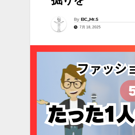
By
EIC_Mr.S
7月 18, 2025