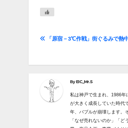
投
「原宿－3℃作戦」街ぐるみで熱
稿
ナ
ビ
By
EIC_Mr.S
ゲ
私は神戸で生まれ、1986
ー
が大きく成長していた時代で
シ
年、バブルが崩壊します。
ョ
「なぜ売れないのか」「ど