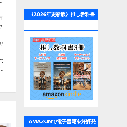
に
《2026年更新版》推し教科書
商
3冊
験
サ
で
に
AMAZONで電子書籍を好評発