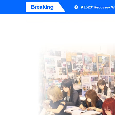
内
Breaking
＃1523″Recovery We
容
を
ス
キ
ッ
プ