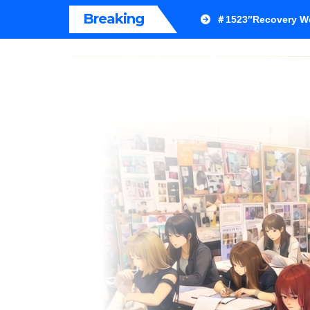
内
Breaking
＃1523″Recovery We
容
を
ス
キ
ッ
プ