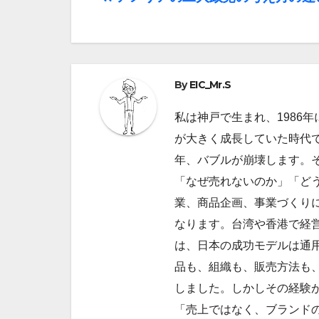
投
稿
ナ
ビ
By
EIC_Mr.S
ゲ
私は神戸で生まれ、1986
が大きく成長していた時代で
ー
年、バブルが崩壊します。
シ
「なぜ売れないのか」「ど
ョ
業、商品企画、事業づくり
なります。台湾や香港で経
ン
は、日本の成功モデルは通
品も、組織も、販売方法も
しました。しかしその経験
「売上ではなく、ブランドの