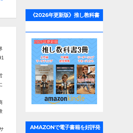
《2026年更新版》推し教科書
3冊
界
1
営
に
商
験
AMAZONで電子書籍を好評発
サ