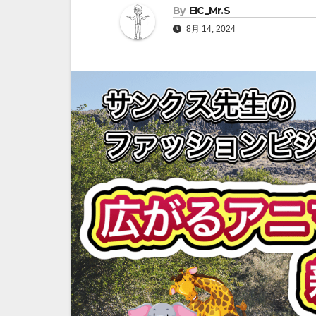
By
EIC_Mr.S
8月 14, 2024