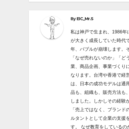
ナ
ビ
By
EIC_Mr.S
ゲ
私は神戸で生まれ、1986
が大きく成長していた時代で
ー
年、バブルが崩壊します。
シ
「なぜ売れないのか」「ど
ョ
業、商品企画、事業づくり
なります。台湾や香港で経
ン
は、日本の成功モデルは通
品も、組織も、販売方法も
しました。しかしその経験
「売上ではなく、ブランドの
ルタントとして企業の支援
す。 なぜ教育をしているの