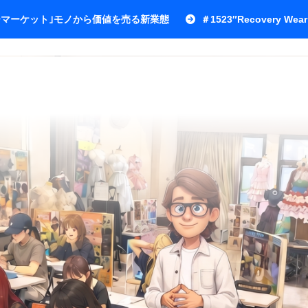
ワーマーケット｣モノから価値を売る新業態
＃1523″Recovery Wear 