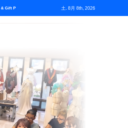
土. 8月 8th, 2026
& Gift Purchasing”How Marketing Grows a Market by Understan