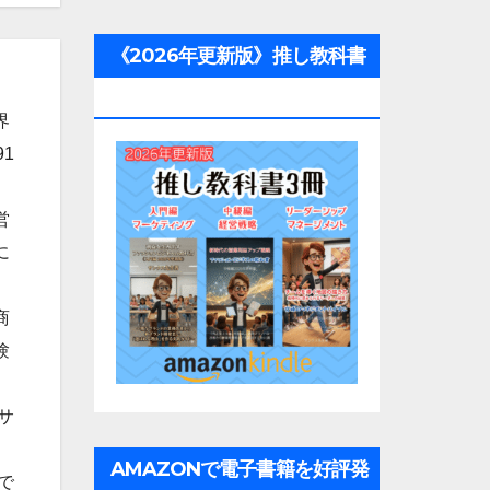
《2026年更新版》推し教科書
3冊
界
1
営
に
商
験
サ
AMAZONで電子書籍を好評発
で