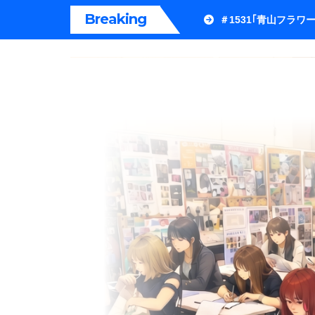
内
Breaking
＃1531｢青山フラ
容
を
ス
キ
ッ
プ