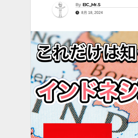
By
EIC_Mr.S
8月 18, 2024