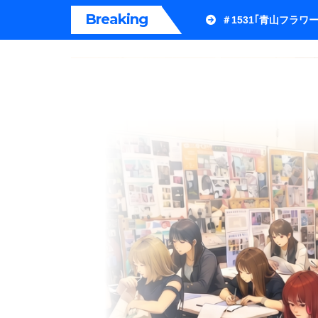
内
Breaking
＃1531｢青山フラ
容
を
ス
キ
ッ
プ