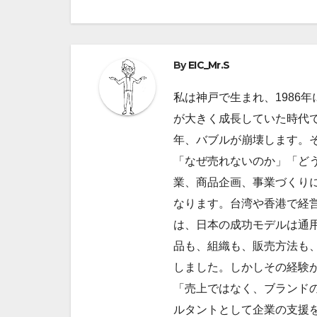
稿
ナ
ビ
By
EIC_Mr.S
ゲ
私は神戸で生まれ、1986
が大きく成長していた時代で
ー
年、バブルが崩壊します。
シ
「なぜ売れないのか」「ど
ョ
業、商品企画、事業づくり
なります。台湾や香港で経
ン
は、日本の成功モデルは通
品も、組織も、販売方法も
しました。しかしその経験
「売上ではなく、ブランドの
ルタントとして企業の支援