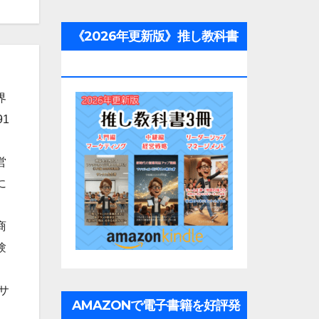
《2026年更新版》推し教科書
3冊
界
1
営
に
商
験
サ
AMAZONで電子書籍を好評発