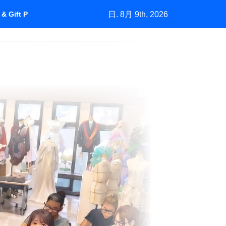
日. 8月 9th, 2026
& Gift Purchasing”How Marketing Grows a Market by Understan