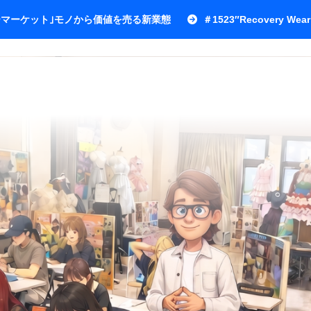
ワーマーケット｣モノから価値を売る新業態
＃1523″Recovery Wear 