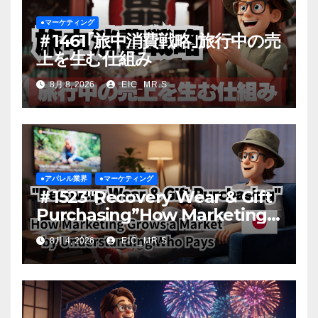
●マーケティング
＃1461｢旅中消費戦略｣旅行中の売
上を生む仕組み
8月 8, 2026
EIC_MR.S
●アパレル業界
●マーケティング
＃1523″Recovery Wear & Gift
Purchasing”How Marketing
Grows a Market by
8月 4, 2026
EIC_MR.S
Understanding Who Pays