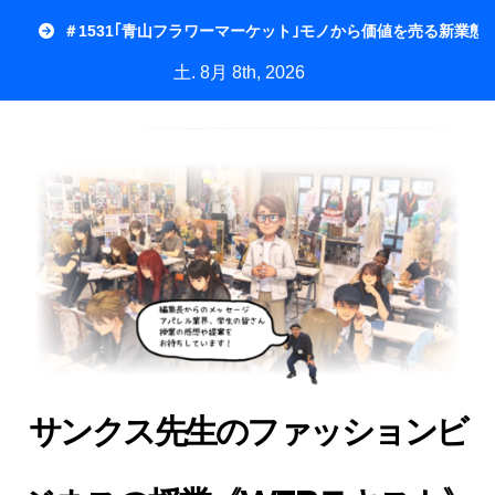
内
＃1531｢青山フラワーマーケット｣モノから価値を売る新業態
容
土. 8月 8th, 2026
を
ス
キ
ッ
プ
サンクス先生のファッションビ