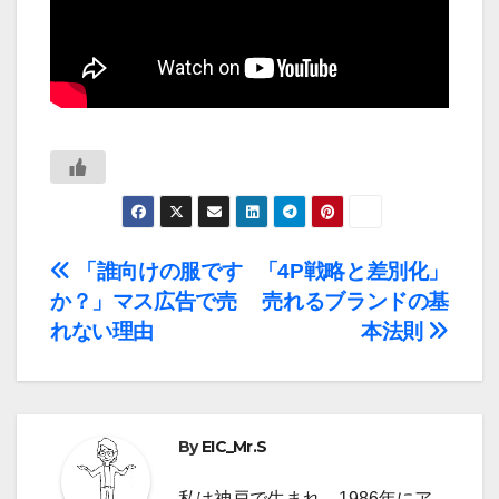
投
「誰向けの服です
「4P戦略と差別化」
か？」マス広告で売
売れるブランドの基
稿
れない理由
本法則
ナ
ビ
By
EIC_Mr.S
ゲ
私は神戸で生まれ、1986年にア