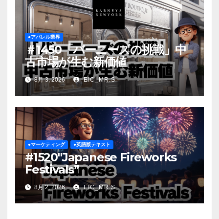
●アパレル業界
＃1450「バーニーズの挑戦」中
古市場が生む新価値
8月 3, 2026
EIC_MR.S
●マーケティング
●英語版テキスト
#1520″Japanese Fireworks
Festivals”
8月 2, 2026
EIC_MR.S