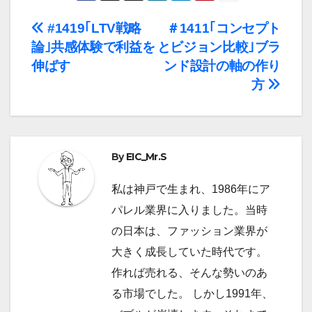
投
#1419｢LTV戦略
＃1411｢コンセプト
論｣共感体験で利益を
とビジョン比較｣ブラ
稿
伸ばす
ンド設計の軸の作り
ナ
方
ビ
ゲ
By
EIC_Mr.S
ー
私は神戸で生まれ、1986年にア
シ
パレル業界に入りました。当時
ョ
の日本は、ファッション業界が
大きく成長していた時代です。
ン
作れば売れる、そんな勢いのあ
る市場でした。 しかし1991年、