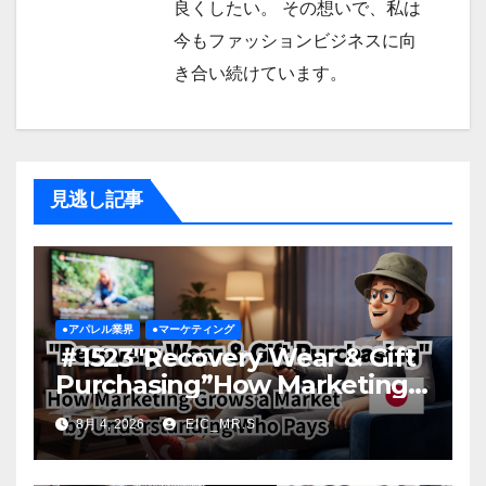
良くしたい。 その想いで、私は
今もファッションビジネスに向
き合い続けています。
見逃し記事
●アパレル業界
●マーケティング
＃1523″Recovery Wear & Gift
Purchasing”How Marketing
Grows a Market by
8月 4, 2026
EIC_MR.S
Understanding Who Pays