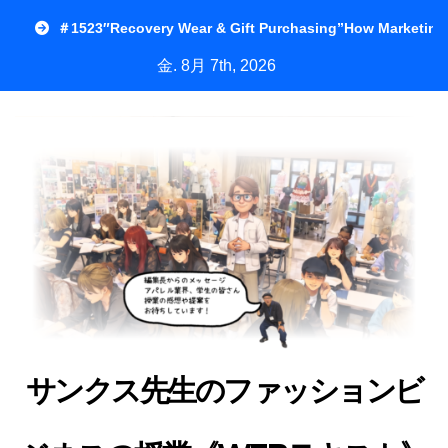
内
＃1523″Recovery Wear & Gift Purchasing”How Marketing
容
金. 8月 7th, 2026
を
ス
キ
ッ
プ
サンクス先生のファッションビ