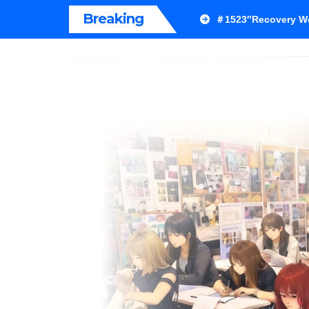
内
Breaking
＃1523″Recovery We
容
を
ス
キ
ッ
プ