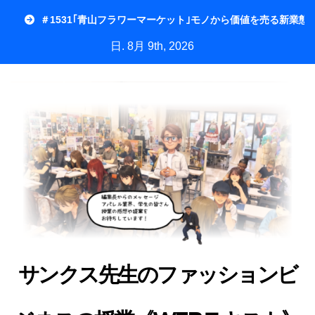
内
＃1531｢青山フラワーマーケット｣モノから価値を売る新業態
容
日. 8月 9th, 2026
を
ス
キ
ッ
プ
サンクス先生のファッションビ