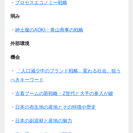
・
プロセスエコノミー戦略
弱み
・
紳士服のAOKI・青山商事の戦略
外部環境
機会
・
「人口減少中のブランド戦略」変わる社会、狙う
べきキーワード
・
古着ブームの新戦略・Z世代と大手の参入が鍵
・
日本の布生地の産地とその特徴や歴史
・
日本の副資材と産地の魅力