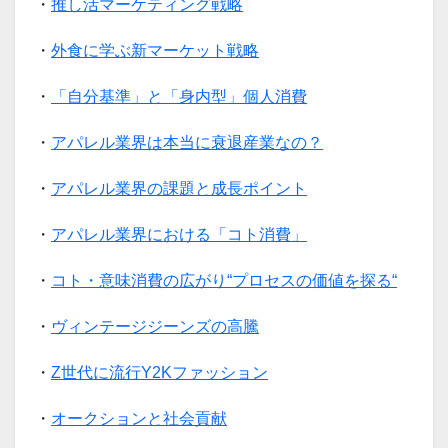
・
推し活マーケティング戦略
・
外食に学ぶ新マーケット戦略
・
「自分基準」と「身内型」個人消費
・
アパレル業界は本当に衰退産業なの？
・
アパレル業界の課題と成長ポイント
・
アパレル業界における「コト消費」
・
コト・意味消費の広がり“プロセスの価値を探る“
・
ヴィンテージジーンズの高騰
・
Z世代に流行Y2Kファッション
・
オークションと社会貢献