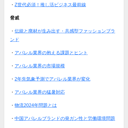
・
Z世代必須！推し活ビジネス最前線
脅威
・
伝統と廃材が生み出す・共感型ファッションブラ
ンド
・
アパレル業界の抱える課題とヒント
・
アパレル業界の市場規模
・
2年先気象予測でアパレル業界が変化
・
アパレル業界の猛暑対応
・
物流2024年問題とは
・
中国アパレルブランドの発ガン性と労働環境問題