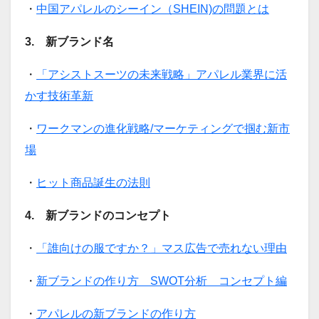
・
中国アパレルのシーイン（SHEIN)の問題とは
3. 新ブランド名
・
「アシストスーツの未来戦略」アパレル業界に活
かす技術革新
・
ワークマンの進化戦略/マーケティングで掴む新市
場
・
ヒット商品誕生の法則
4. 新ブランドのコンセプト
・
「誰向けの服ですか？」マス広告で売れない理由
・
新ブランドの作り方 SWOT分析 コンセプト編
・
アパレルの新ブランドの作り方