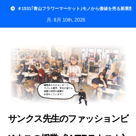
内
＃1531｢青山フラワーマーケット｣モノから価値を売る新業態
容
月. 8月 10th, 2026
を
ス
キ
ッ
プ
サンクス先生のファッションビ