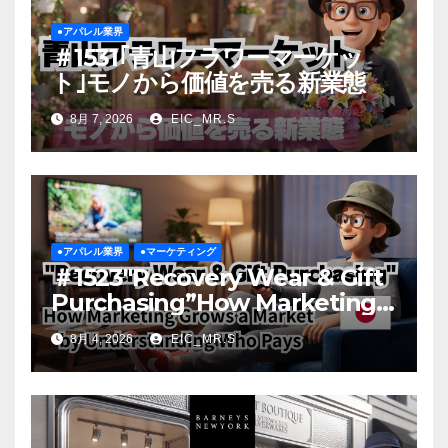
●アパレル業界
＃1531｢青山フラワーマーケッ
ト｣モノから価値を売る新業態
8月 7, 2026
EIC_MR.S
●アパレル業界
●マーケティング
＃1523″Recovery Wear & Gift
Purchasing”How Marketing
Grows a Market by
8月 4, 2026
EIC_MR.S
Understanding Who Pays