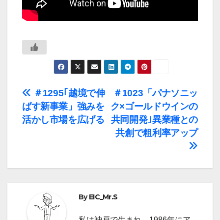
投
＃1295｢越境で伸
＃1023「パナソニッ
ばす新事業」強みを
ク×ゴールドウインの
稿
活かし市場を広げる
共同開発｣異業種との
ナ
共創で粗利率アップ
ビ
ゲ
ー
By
EIC_Mr.S
シ
私は神戸で生まれ、1986年にア