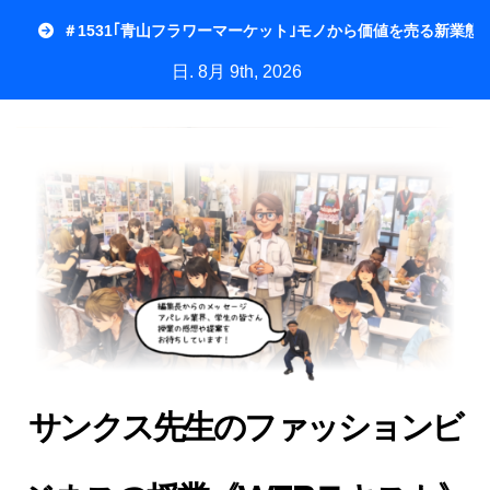
内
＃1531｢青山フラワーマーケット｣モノから価値を売る新業態
容
日. 8月 9th, 2026
を
ス
キ
ッ
プ
サンクス先生のファッションビ