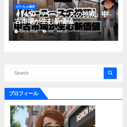
●アパレル業界
＃1450「バーニーズの挑戦」中
古市場が生む新価値
8月 3, 2026
EIC_MR.S
プロフィール