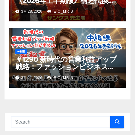
《2026年上半期版》構造転換す
る中国ビジネス：ファッション
3月 28, 2026
EIC_MR.S
から読み解く
●著書
＃1290 新時代の営業利益アップ
戦略：ファッションビジネスの
教科書
3月 21, 2026
EIC_MR.S