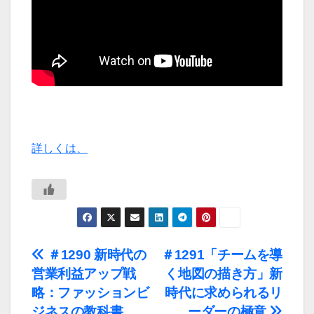
詳しくは、
投
＃1290 新時代の
＃1291「チームを導
営業利益アップ戦
く地図の描き方」新
稿
略：ファッションビ
時代に求められるリ
ジネスの教科書
ーダーの極意