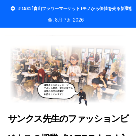
内
＃1531｢青山フラワーマーケット｣モノから価値を売る新業態
容
金. 8月 7th, 2026
を
ス
キ
ッ
プ
サンクス先生のファッションビ