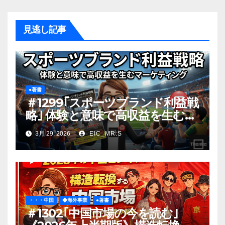
見逃し記事
●著書
＃1299｢スポーツブランド利益戦
略｣ 体験と意味で高収益を生むマ
ーケティング
3月 29, 2026
EIC_MR.S
・・・中国
◆海外事業
●著書
＃1302｢中国市場の今を読む｣