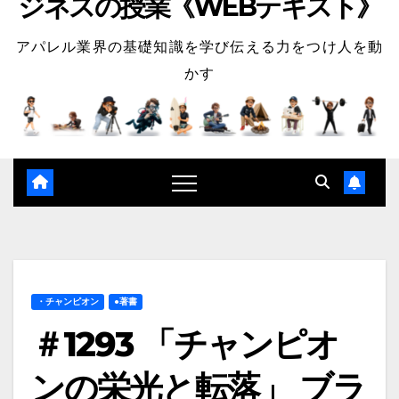
ジネスの授業《WEBテキスト》
アパレル業界の基礎知識を学び伝える力をつけ人を動
かす
・チャンピオン
●著書
＃1293 「チャンピオ
ンの栄光と転落」 ブラ