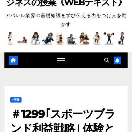
ジネスの授業《WEBテキスト》
アパレル業界の基礎知識を学び伝える力をつけ人を動
かす
●著書
＃1299｢スポーツブラ
ンド利益戦略｣ 体験と