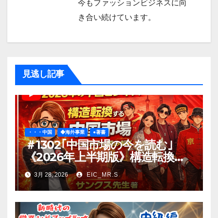
今もファッションビジネスに向
き合い続けています。
見逃し記事
・・・中国
◆海外事業
●著書
＃1302｢中国市場の今を読む｣
《2026年上半期版》構造転換す
る中国ビジネス：ファッション
3月 28, 2026
EIC_MR.S
から読み解く