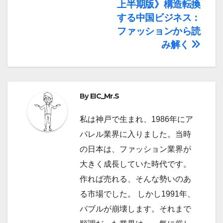
稿
上半期版》構造転換
ナ
する中国ビジネス：
ファッションから読
ビ
み解く
ゲ
ー
By
EIC_Mr.S
シ
ョ
私は神戸で生まれ、1986年にア
パレル業界に入りました。当時
ン
の日本は、ファッション業界が
大きく成長していた時代です。
作れば売れる、そんな勢いのあ
る市場でした。 しかし1991年、
バブルが崩壊します。それまで