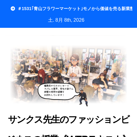
内
＃1531｢青山フラワーマーケット｣モノから価値を売る新業態
容
土. 8月 8th, 2026
を
ス
キ
ッ
プ
サンクス先生のファッションビ