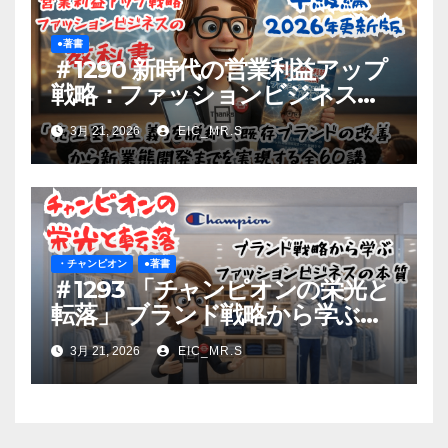
●著書
＃1290 新時代の営業利益アップ
戦略：ファッションビジネスの
教科書
3月 21, 2026
EIC_MR.S
・チャンピオン
●著書
＃1293 「チャンピオンの栄光と
転落」 ブランド戦略から学ぶフ
ァッションビジネスの本質
3月 21, 2026
EIC_MR.S