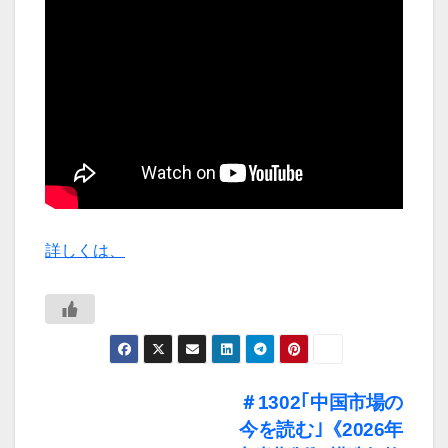
詳しくは、
投
＃1302｢中国市場の
今を読む｣《2026年