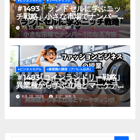
●ビジネスモデル
●マーケティング
＃1493「ランドセルに学ぶニッ
チ戦略」小さな市場でナンバー1
になる方法
7月 10, 2026
EIC_MR.S
●ビジネスモデル
●新業態の開発（アパレル以外）
＃1483｢コインランドリー戦略｣
異業種から学ぶ立地とマーケテ
ィング
6月 28, 2026
EIC_MR.S