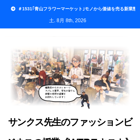
内
＃1531｢青山フラワーマーケット｣モノから価値を売る新業態
容
土. 8月 8th, 2026
を
ス
キ
ッ
プ
サンクス先生のファッションビ