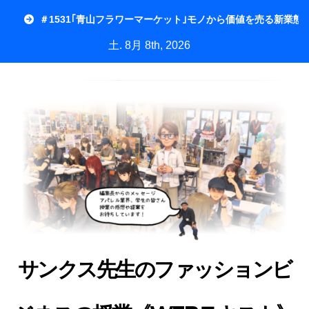
内
＃1531｢青山フラワーマーケット｣モノから価値を売る新業態
容
土. 8月 8th, 2026
を
ス
キ
ッ
プ
サンクス先生のファッションビ