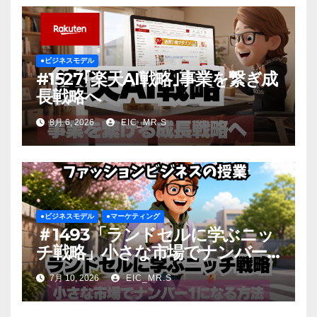
●ビジネスモデル
#1527｢楽天AI戦略｣事業を繋ぎ成
長戦略へ
8月 6, 2026
EIC_MR.S
●ビジネスモデル
●マーケティング
＃1493「ランドセルに学ぶニッ
チ戦略」小さな市場でナンバー1
になる方法
7月 10, 2026
EIC_MR.S