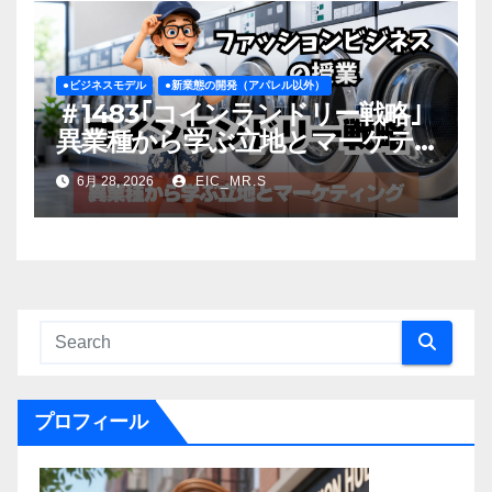
●ビジネスモデル
●新業態の開発（アパレル以外）
＃1483｢コインランドリー戦略｣
異業種から学ぶ立地とマーケテ
ィング
6月 28, 2026
EIC_MR.S
プロフィール