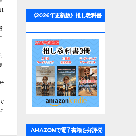
界
1
《2026年更新版》推し教科書
3冊
営
に
商
験
サ
で
に
AMAZONで電子書籍を好評発