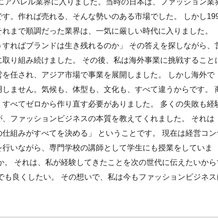
年にアパレル業界に入りました。当時の日本は、ファッション業
す。作れば売れる、そんな勢いのある市場でした。 しかし199
それまで順調だった業界は、一気に厳しい時代に入りました。
うすればブランドは生き残れるのか」 その答えを探しながら、
に取り組み続けました。 その後、私は海外事業に挑戦すること
営を任され、アジア市場で事業を展開しました。 しかし海外で
用しません。気候も、体型も、文化も、すべて違うからです。 
、すべてゼロから作り直す必要がありました。 多くの失敗も経
が、ファッションビジネスの本質を教えてくれました。 それは
仕組みがすべてを決める」 ということです。 現在は経営コン
を行いながら、専門学校の講師として学生にも授業をしていま
か。 それは、私が経験してきたことを次の世代に伝えたいから
でも良くしたい。 その想いで、私は今もファッションビジネス