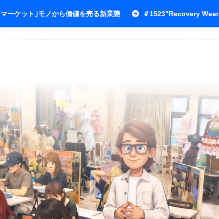
ワーマーケット｣モノから価値を売る新業態
＃1523″Recovery Wear 