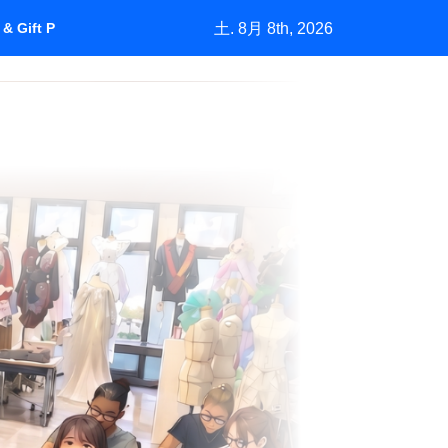
土. 8月 8th, 2026
& Gift Purchasing”How Marketing Grows a Market by Understan