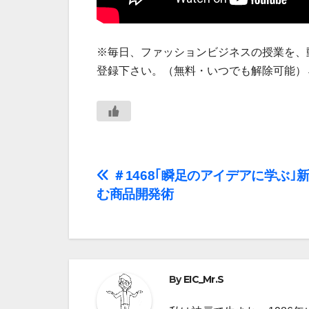
※毎日、ファッションビジネスの授業を、
登録下さい。（無料・いつでも解除可能）
投
＃1468｢瞬足のアイデアに学ぶ｣
む商品開発術
稿
ナ
ビ
By
EIC_Mr.S
ゲ