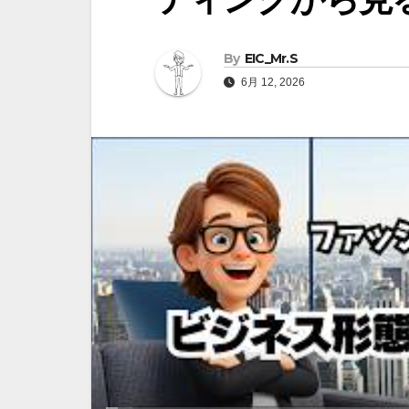
By
EIC_Mr.S
6月 12, 2026