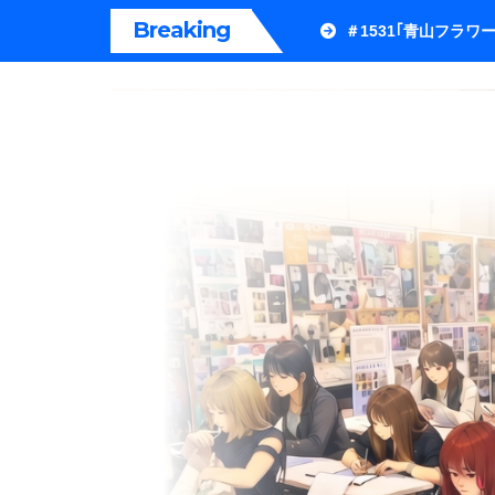
内
Breaking
＃1531｢青山フラ
容
を
ス
キ
ッ
プ