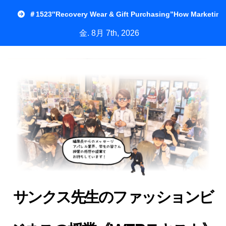
内
＃1523″Recovery Wear & Gift Purchasing”How Marketing
容
金. 8月 7th, 2026
を
ス
キ
ッ
プ
サンクス先生のファッションビ