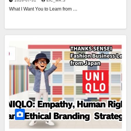
2026-07-31
EIC_MR.S
What I Want You to Learn from …