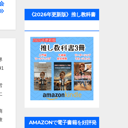
会
《2026年更新版》推し教科書
3冊
界
1
営
に
商
験
AMAZONで電子書籍を好評発