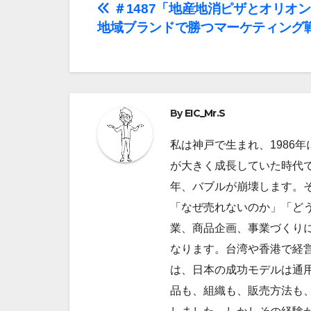
投
＃1487「地産地消ピザとオリオ
地域ブランドで勝つマーケティング
稿
ナ
ビ
By
EIC_Mr.S
ゲ
私は神戸で生まれ、1986
ー
が大きく成長していた時代で
シ
年、バブルが崩壊します。
ョ
「なぜ売れないのか」「ど
業、商品企画、事業づくり
ン
なります。台湾や香港で経
は、日本の成功モデルは通
品も、組織も、販売方法も