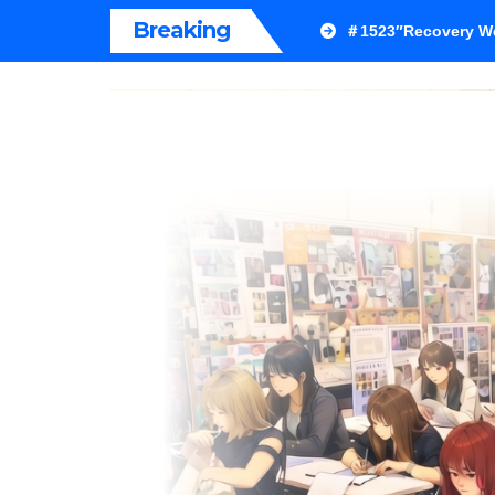
内
Breaking
＃1523″Recovery We
容
を
ス
キ
ッ
プ