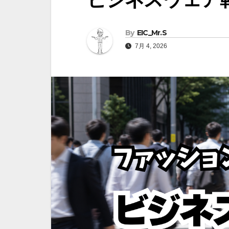
By
EIC_Mr.S
7月 4, 2026