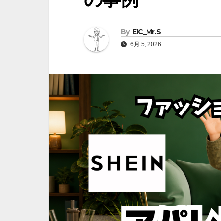
By
EIC_Mr.S
6月 5, 2026