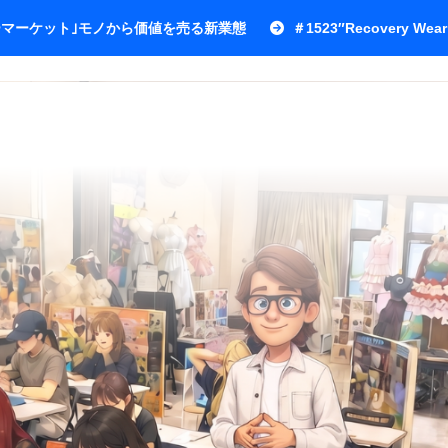
ワーマーケット｣モノから価値を売る新業態
＃1523″Recovery Wear 