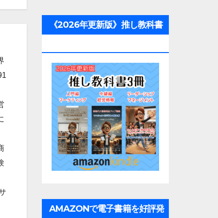
《2026年更新版》推し教科書
3冊
界
1
営
に
商
験
サ
AMAZONで電子書籍を好評発