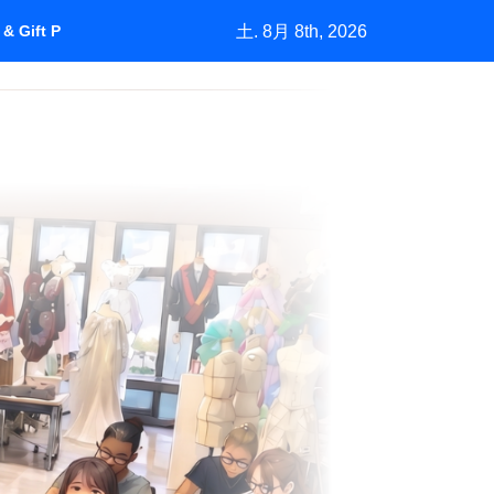
土. 8月 8th, 2026
& Gift Purchasing”How Marketing Grows a Market by Understan