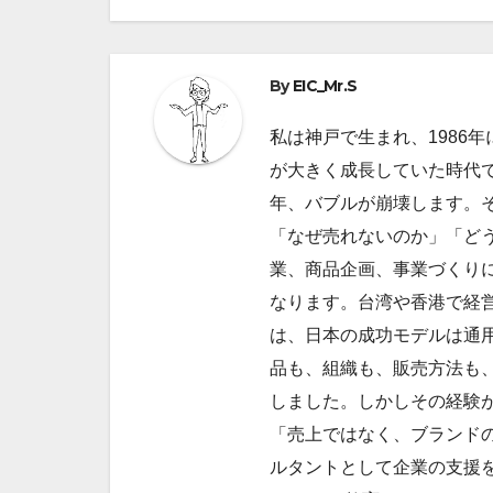
ナ
ビ
By
EIC_Mr.S
ゲ
私は神戸で生まれ、1986
ー
が大きく成長していた時代で
シ
年、バブルが崩壊します。
ョ
「なぜ売れないのか」「ど
業、商品企画、事業づくり
ン
なります。台湾や香港で経
は、日本の成功モデルは通
品も、組織も、販売方法も
しました。しかしその経験
「売上ではなく、ブランドの
ルタントとして企業の支援