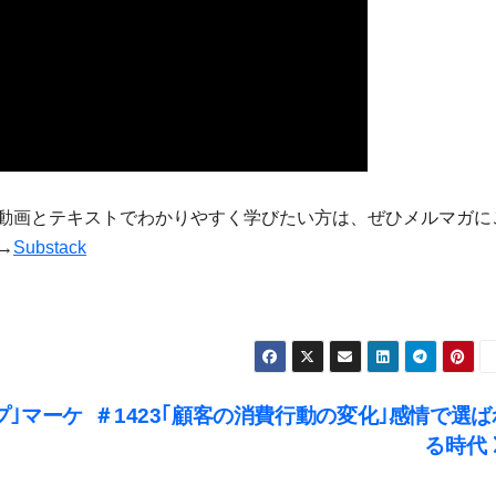
動画とテキストでわかりやすく学びたい方は、ぜひメルマガに
→
Substack
プ｣マーケ
＃1423｢顧客の消費行動の変化｣感情で選ば
る時代