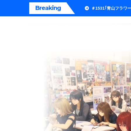
内
Breaking
＃1531｢青山フラ
容
を
ス
キ
ッ
プ