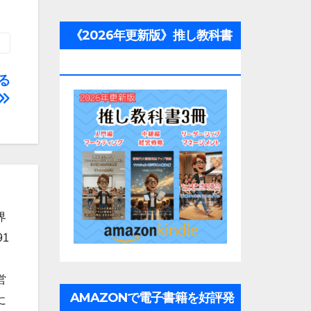
《2026年更新版》推し教科書
3冊
る
界
1
営
AMAZONで電子書籍を好評発
に