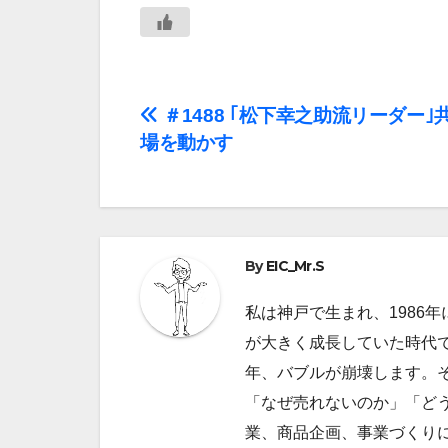
投
＃1488 ｢松下幸之助流リーダー｣
場を動かす
稿
ナ
ビ
By
EIC_Mr.S
ゲ
私は神戸で生まれ、1986
ー
が大きく成長していた時代で
シ
年、バブルが崩壊します。
ョ
「なぜ売れないのか」「ど
業、商品企画、事業づくり