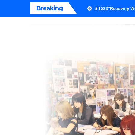
内
Breaking
＃1523″Recovery We
容
を
ス
キ
ッ
プ