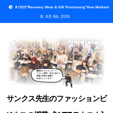
内
＃1523″Recovery Wear & Gift Purchasing”How Marketing
容
木. 8月 6th, 2026
を
ス
キ
ッ
プ
サンクス先生のファッションビ