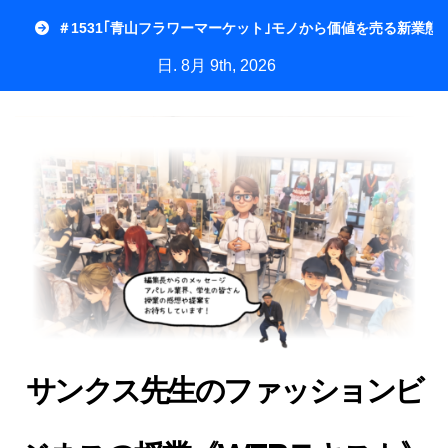
内
＃1531｢青山フラワーマーケット｣モノから価値を売る新業態
容
日. 8月 9th, 2026
を
ス
キ
ッ
プ
サンクス先生のファッションビ