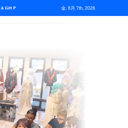
金. 8月 7th, 2026
& Gift Purchasing”How Marketing Grows a Market by Understan