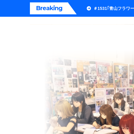
内
Breaking
＃1531｢青山フラ
容
を
ス
キ
ッ
プ