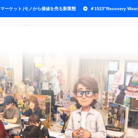
ワーマーケット｣モノから価値を売る新業態
＃1523″Recovery Wear 