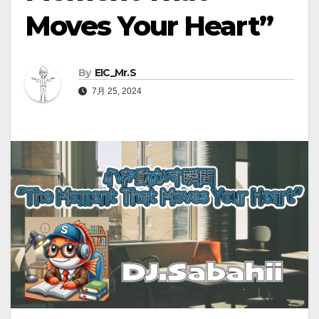
Moves Your Heart”
By
EIC_Mr.S
7月 25, 2024