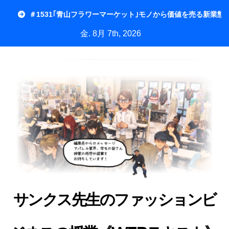
内
＃1531｢青山フラワーマーケット｣モノから価値を売る新業態
容
金. 8月 7th, 2026
を
ス
キ
ッ
プ
サンクス先生のファッションビ