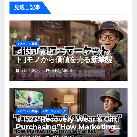
見逃し記事
●アパレル業界
＃1531｢青山フラワーマーケッ
ト｣モノから価値を売る新業態
8月 7, 2026
EIC_MR.S
●アパレル業界
●マーケティング
＃1523″Recovery Wear & Gift
Purchasing”How Marketing
Grows a Market by