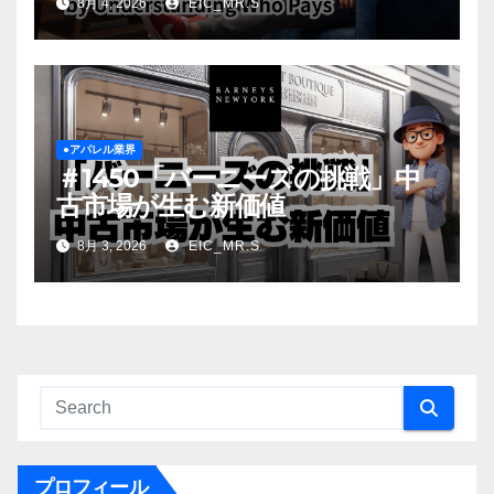
8月 4, 2026
EIC_MR.S
Understanding Who Pays
●アパレル業界
＃1450「バーニーズの挑戦」中
古市場が生む新価値
8月 3, 2026
EIC_MR.S
プロフィール