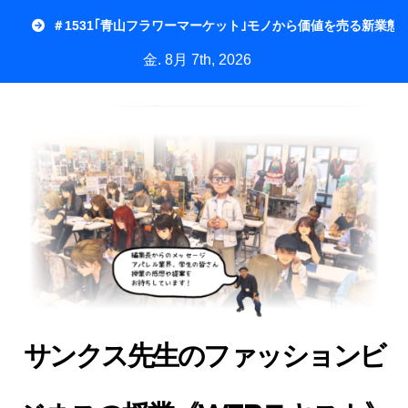
内
＃1531｢青山フラワーマーケット｣モノから価値を売る新業態
容
金. 8月 7th, 2026
を
ス
キ
ッ
プ
サンクス先生のファッションビ