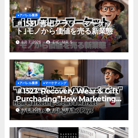
●アパレル業界
＃1531｢青山フラワーマーケッ
ト｣モノから価値を売る新業態
8月 7, 2026
EIC_MR.S
●アパレル業界
●マーケティング
＃1523″Recovery Wear & Gift
Purchasing”How Marketing
Grows a Market by
8月 4, 2026
EIC_MR.S
Understanding Who Pays