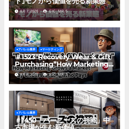
ト｣モノから価値を売る新業態
8月 7, 2026
EIC_MR.S
●アパレル業界
●マーケティング
＃1523″Recovery Wear & Gift
Purchasing”How Marketing
Grows a Market by
8月 4, 2026
EIC_MR.S
Understanding Who Pays
●アパレル業界
＃1450「バーニーズの挑戦」中
古市場が生む新価値