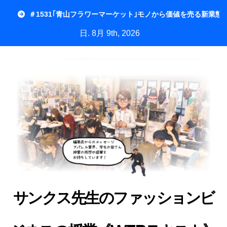
内
＃1531｢青山フラワーマーケット｣モノから価値を売る新業態
容
日. 8月 9th, 2026
を
ス
キ
ッ
プ
サンクス先生のファッションビ