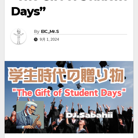
Days”
By
EIC_Mr.S
9月 1, 2024