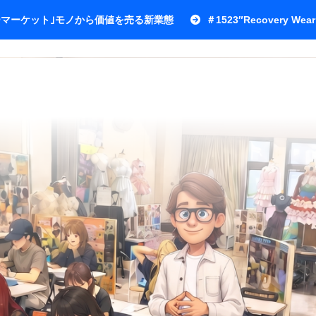
ワーマーケット｣モノから価値を売る新業態
＃1523″Recovery Wear 