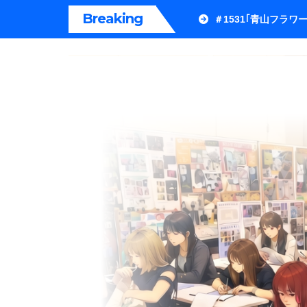
内
Breaking
＃1531｢青山フラ
容
を
ス
キ
ッ
プ