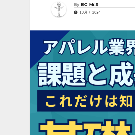
By
EIC_Mr.S
10月 7, 2024