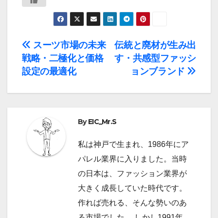
投
スーツ市場の未来
伝統と廃材が生み出
戦略・二極化と価格
す・共感型ファッシ
稿
設定の最適化
ョンブランド
ナ
ビ
By
EIC_Mr.S
ゲ
ー
私は神戸で生まれ、1986年にア
パレル業界に入りました。当時
シ
の日本は、ファッション業界が
ョ
大きく成長していた時代です。
作れば売れる、そんな勢いのあ
ン
る市場でした。 しかし1991年、