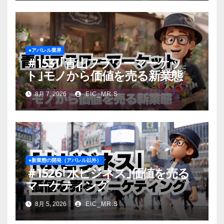
●アパレル業界
＃1531｢青山フラワーマーケッ
ト｣モノから価値を売る新業態
8月 7, 2026
EIC_MR.S
●新業態の開発（アパレル以外）
＃1526｢水ビジネス｣価値を売る
マーケティング
8月 5, 2026
EIC_MR.S