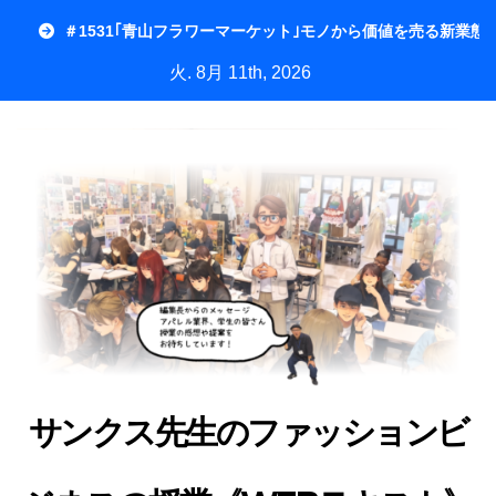
内
＃1531｢青山フラワーマーケット｣モノから価値を売る新業態
容
火. 8月 11th, 2026
を
ス
キ
ッ
プ
サンクス先生のファッションビ