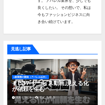
す。 アパレル業界を、少しでも
良くしたい。 その想いで、私は
今もファッションビジネスに向
き合い続けています。
見逃し記事
●新業態の開発（アパレル以外）
＃1537｢サービス動画｣見える化
が信頼を生む
8月 8, 2026
EIC_MR.S