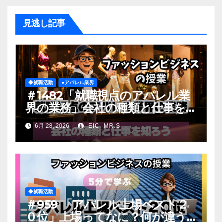
見逃し記事
◆就職活動
●アパレル業界
＃1482「就職視点のアパレル業
界の業務」会社の種類と仕事を知
ろう
6月 28, 2026
EIC_MR.S
◆就職活動
＃959 「アパレル上場ベスト２
０位」上場ってなに？何が違う