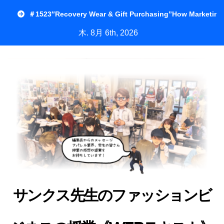
内
＃1523″Recovery Wear & Gift Purchasing”How Marketing
容
木. 8月 6th, 2026
を
ス
キ
ッ
プ
サンクス先生のファッションビ