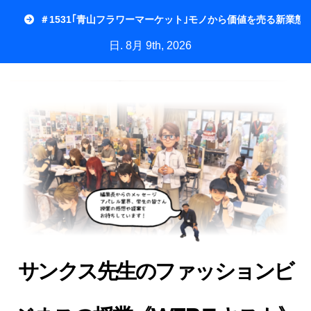
内
＃1531｢青山フラワーマーケット｣モノから価値を売る新業態
容
日. 8月 9th, 2026
を
ス
キ
ッ
プ
サンクス先生のファッションビ