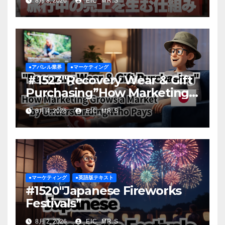
8月 8, 2026
EIC_MR.S
●アパレル業界
●マーケティング
＃1523″Recovery Wear & Gift
Purchasing”How Marketing
Grows a Market by
8月 4, 2026
EIC_MR.S
Understanding Who Pays
●マーケティング
●英語版テキスト
#1520″Japanese Fireworks
Festivals”
8月 2, 2026
EIC_MR.S