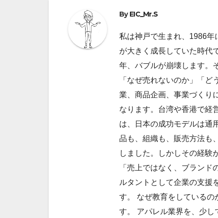
ビ
By
EIC_Mr.S
ゲ
私は神戸で生まれ、1986
ー
が大きく成長していた時代で
シ
年、バブルが崩壊します。
ョ
「なぜ売れないのか」「ど
業、商品企画、事業づくり
ン
なります。台湾や香港で経
は、日本の成功モデルは通
品も、組織も、販売方法も
しました。しかしその経験
「売上ではなく、ブランドの
ルタントとして企業の支援
す。 なぜ教育をしているの
す。 アパレル業界を、少し