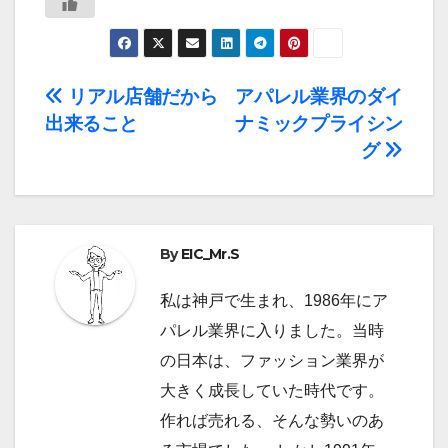
投
リアル店舗だから
アパレル業界のダイ
出来ること
ナミックプライシン
稿
グ
ナ
ビ
By
EIC_Mr.S
ゲ
ー
私は神戸で生まれ、1986年にア
パレル業界に入りました。当時
シ
の日本は、ファッション業界が
ョ
大きく成長していた時代です。
作れば売れる、そんな勢いのあ
ン