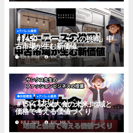
●アパレル業界
＃1450「バーニーズの挑戦」中
古市場が生む新価値
8月 3, 2026
EIC_MR.S
◆外部環境
●アパレル業界
＃1514 ｢花火大会の未来｣地域と
価格で考える価値づくり
8月 2, 2026
EIC_MR.S