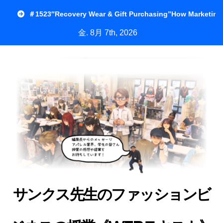
内
＃1523″Recovery Wear & Gift Purchasing”How Marketing
容
金. 8月 7th, 2026
を
ス
キ
ッ
プ
サンクス先生のファッションビ