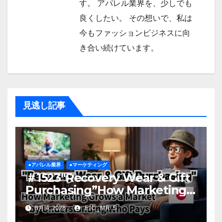
す。 アパレル業界を、少しでも
良くしたい。 その想いで、私は
今もファッションビジネスに向
き合い続けています。
見逃し記事
●アパレル業界
●マーケティング
＃1523″Recovery Wear & Gift
Purchasing”How Marketing
Grows a Market by
8月 4, 2026
EIC_MR.S
Understanding Who Pays