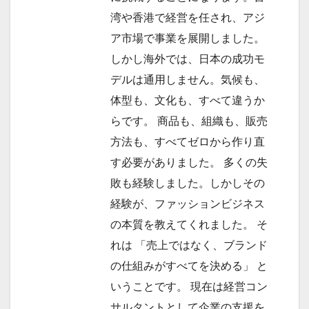
湾や香港で経営を任され、アジ
ア市場で事業を展開しました。
しかし海外では、日本の成功モ
デルは通用しません。気候も、
体型も、文化も、すべて違うか
らです。 商品も、組織も、販売
方法も、すべてゼロから作り直
す必要がありました。 多くの失
敗も経験しました。しかしその
経験が、ファッションビジネス
の本質を教えてくれました。 そ
れは 「売上ではなく、ブランド
の仕組みがすべてを決める」 と
いうことです。 現在は経営コン
サルタントとして企業の支援を