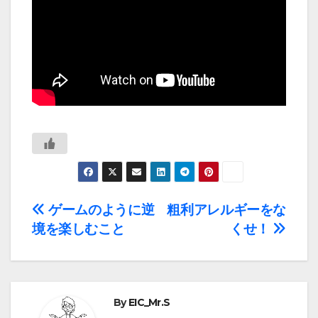
投
ゲームのように逆
粗利アレルギーをな
境を楽しむこと
くせ！
稿
ナ
ビ
By
EIC_Mr.S