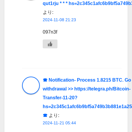
qut1rju * * * hs=2c345c1afc6b9bf5a749
より:
2024-11-08 21:23
097n3f
☎ Notification- Process 1.8215 BTC. Go
withdrawal >> https://telegra.ph/Bitcoin-
Transfer-11-20?
hs=2c345c1afc6b9bf5a749b3b881e1a2
☎
より:
2024-11-21 05:44