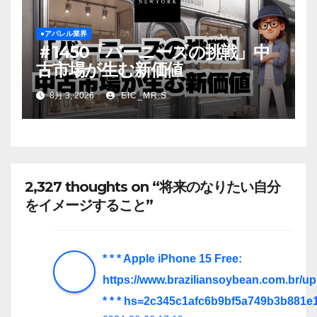
●アパレル業界
＃1450「バーニーズの挑戦」中
古市場が生む新価値
8月 3, 2026
EIC_MR.S
2,327 thoughts on “将来のなりたい自分
をイメージすること”
* * * Apple iPhone 15 Free:
https://www.braziliansoybean.com.br/u
* * * hs=2c345c1afc6b9bf5a749b3b881e