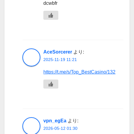
dcwbfr
AceSorcerer
より:
2025-11-19 11:21
https://t.me/s/Top_BestCasino/132
vpn_egEa
より:
2026-05-12 01:30