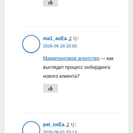
ma1_aoEa
より:
2026-05-28 20:55
Маркетинговое агентство
— как
выглядит процесс онбординга
нового клиента?
pet_nxEa
より:
2026-06-01 03:13