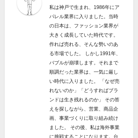
ゲ
私は神戸で生まれ、1986年にア
ー
パレル業界に入りました。当時
の日本は、ファッション業界が
シ
大きく成長していた時代です。
ョ
作れば売れる、そんな勢いのあ
ン
る市場でした。 しかし1991年、
バブルが崩壊します。それまで
順調だった業界は、一気に厳し
い時代に入りました。 「なぜ売
れないのか」「どうすればブラ
ンドは生き残れるのか」 その答
えを探しながら、営業、商品企
画、事業づくりに取り組み続け
ました。 その後、私は海外事業
に挑戦することになります。台