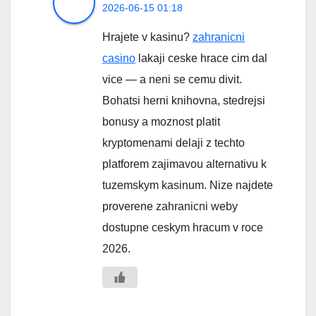
2026-06-15 01:18
Hrajete v kasinu?
zahranicni
casino
lakaji ceske hrace cim dal
vice — a neni se cemu divit.
Bohatsi herni knihovna, stedrejsi
bonusy a moznost platit
kryptomenami delaji z techto
platforem zajimavou alternativu k
tuzemskym kasinum. Nize najdete
proverene zahranicni weby
dostupne ceskym hracum v roce
2026.