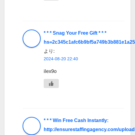
* * * Snag Your Free Gift * * *
hs=2c345c1afc6b9bf5a749b3b881e1a25
より:
2024-08-20 22:40
ilex9o
* * * Win Free Cash Instantly:
http://ensurestaffingagency.com/uploa