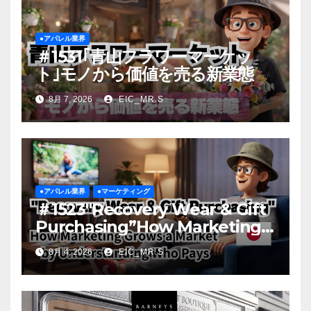
●アパレル業界
＃1531｢青山フラワーマーケッ
ト｣モノから価値を売る新業態
8月 7, 2026
EIC_MR.S
●アパレル業界
●マーケティング
＃1523″Recovery Wear & Gift
Purchasing”How Marketing
Grows a Market by
8月 4, 2026
EIC_MR.S
Understanding Who Pays