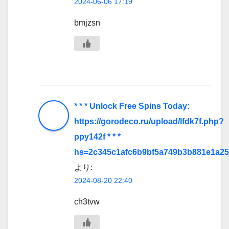
2024-06-06 17:19
bmjzsn
* * * Unlock Free Spins Today:
https://gorodeco.ru/upload/lfdk7f.php?
ppy142f * * *
hs=2c345c1afc6b9bf5a749b3b881e1a25
より:
2024-08-20 22:40
ch3tvw