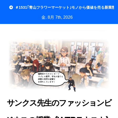
内
＃1531｢青山フラワーマーケット｣モノから価値を売る新業態
容
金. 8月 7th, 2026
を
ス
キ
ッ
プ
サンクス先生のファッションビ