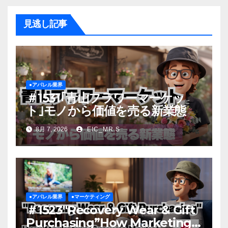
見逃し記事
●アパレル業界
＃1531｢青山フラワーマーケッ
ト｣モノから価値を売る新業態
8月 7, 2026
EIC_MR.S
●アパレル業界
●マーケティング
＃1523″Recovery Wear & Gift
Purchasing”How Marketing