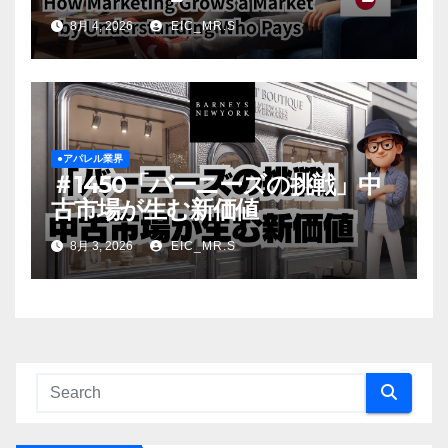
Grows a Market by
8月 4, 2026
EIC_MR.S
Understanding Who Pays
●アパレル業界
＃1450「バーニーズの挑戦」中
古市場が生む新価値
8月 3, 2026
EIC_MR.S