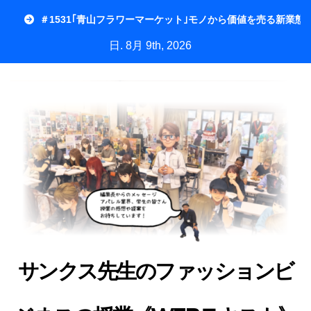
内
＃1531｢青山フラワーマーケット｣モノから価値を売る新業態
容
日. 8月 9th, 2026
を
ス
キ
ッ
プ
サンクス先生のファッションビ